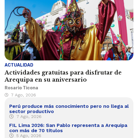
ACTUALIDAD
Actividades gratuitas para disfrutar de
Arequipa en su aniversario
Rosario Ticona
7 Ago, 2026
Perú produce más conocimiento pero no llega al
sector productivo
7 Ago, 2026
FIL Lima 2026: San Pablo representa a Arequipa
con más de 70 títulos
5 Ago, 2026