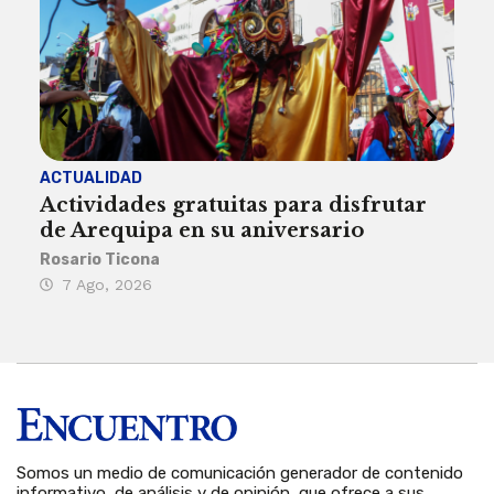
ACTUALIDAD
INST
Actividades gratuitas para disfrutar
Per
de Arequipa en su aniversario
no 
Rosario Ticona
Reda
7 Ago, 2026
7 
Somos un medio de comunicación generador de contenido
informativo, de análisis y de opinión, que ofrece a sus