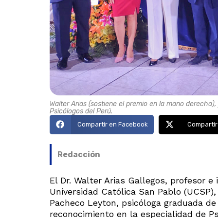
Walter Arias (sostiene el premio en la mano derecha)
Psicólogos del Perú.
Compartir en Facebook
Compartir
Redacción
El Dr. Walter Arias Gallegos, profesor e
Universidad Católica San Pablo (UCSP), 
Pacheco Leyton, psicóloga graduada de e
reconocimiento en la especialidad de Psi