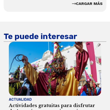
CARGAR MÁS
Te puede interesar
ACTUALIDAD
INST
Actividades gratuitas para disfrutar
Per