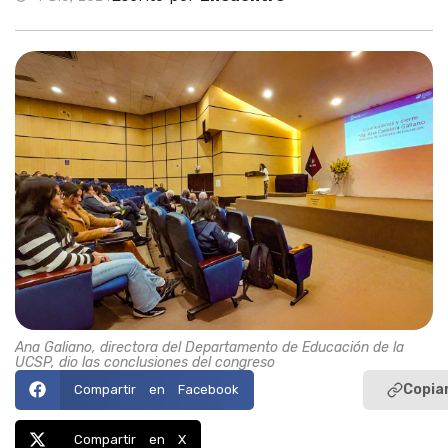
Ana Galiano, directora del Departamento de Educación de la
UCSP, dio las conclusiones del congreso
Copiar
Compartir en Facebook
Compartir en X