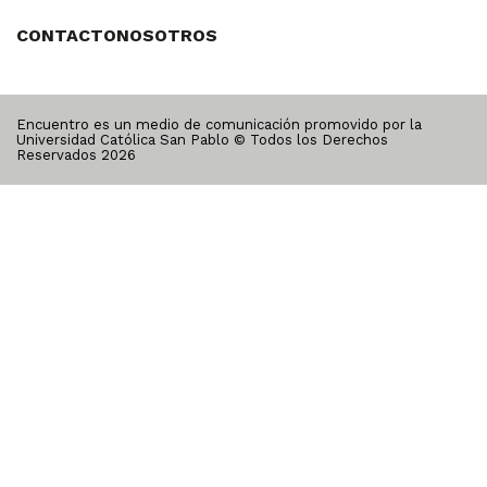
CONTACTO
NOSOTROS
Encuentro es un medio de comunicación promovido por la
Universidad Católica San Pablo © Todos los Derechos
Reservados
2026