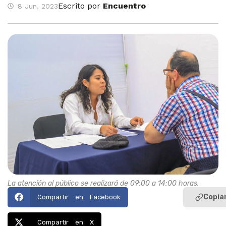
Escrito por
Encuentro
8 Jun, 2023
La atención al público se realizará de 09:00 a 14:00 horas.
Copiar
Compartir en Facebook
Compartir en X