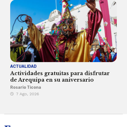
ACTUALIDAD
INST
Actividades gratuitas para disfrutar
Per
de Arequipa en su aniversario
no 
Rosario Ticona
Reda
7 Ago, 2026
7 