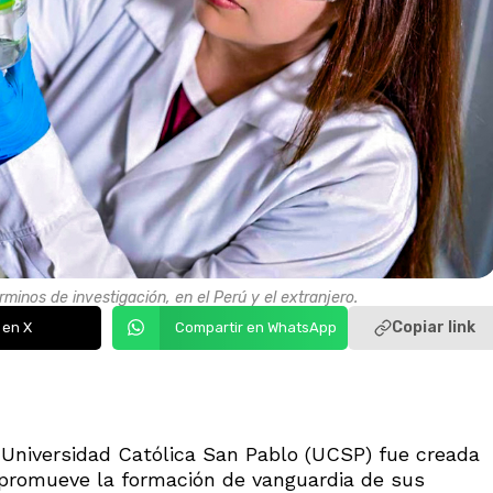
rminos de investigación, en el Perú y el extranjero.
Copiar link
 en X
Compartir en WhatsApp
la Universidad Católica San Pablo (UCSP) fue creada
 promueve la formación de vanguardia de sus