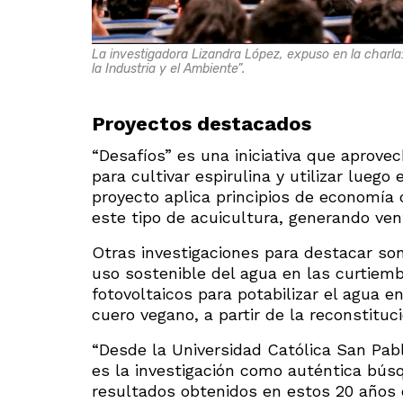
La investigadora Lizandra López, expuso en la charla
la Industria y el Ambiente”.
Proyectos destacados
“Desafíos” es una iniciativa que aprove
para cultivar espirulina y utilizar lue
proyecto aplica principios de economía 
este tipo de acuicultura, generando ve
Otras investigaciones para destacar son
uso sostenible del agua en las curtiemb
fotovoltaicos para potabilizar el agua e
cuero vegano, a partir de la reconstituc
“Desde la Universidad Católica San Pa
es la investigación como auténtica bús
resultados obtenidos en estos 20 años d