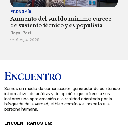
ECONOMÍA
ACT
Aumento del sueldo mínimo carece
¿Sa
de sustento técnico y es populista
sie
his
Deysi Pari
6 Ago, 2026
Rosa
6 
Somos un medio de comunicación generador de contenido
informativo, de análisis y de opinión, que ofrece a sus
lectores una aproximación a la realidad orientada por la
búsqueda de la verdad, el bien común y el respeto a la
persona humana.
ENCUÉNTRANOS EN: