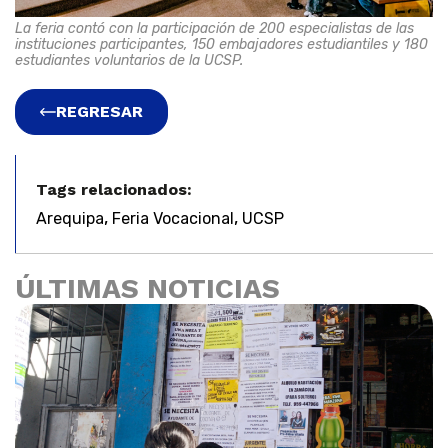
La feria contó con la participación de 200 especialistas de las
instituciones participantes, 150 embajadores estudiantiles y 180
estudiantes voluntarios de la UCSP.
REGRESAR
Tags relacionados:
,
,
Arequipa
Feria Vocacional
UCSP
ÚLTIMAS NOTICIAS