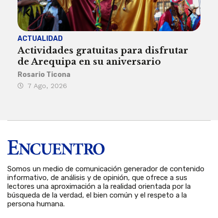
ACTUALIDAD
INST
Actividades gratuitas para disfrutar
Per
de Arequipa en su aniversario
no 
Rosario Ticona
Reda
7 Ago, 2026
7 
Somos un medio de comunicación generador de contenido
informativo, de análisis y de opinión, que ofrece a sus
lectores una aproximación a la realidad orientada por la
búsqueda de la verdad, el bien común y el respeto a la
persona humana.