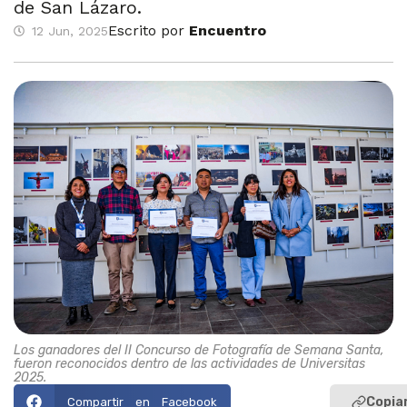
de San Lázaro.
Escrito por
Encuentro
12 Jun, 2025
Los ganadores del II Concurso de Fotografía de Semana Santa,
fueron reconocidos dentro de las actividades de Universitas
2025.
Copiar
Compartir en Facebook