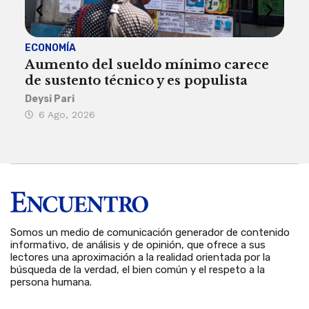
ECONOMÍA
ACT
Aumento del sueldo mínimo carece
¿Sa
de sustento técnico y es populista
sie
his
Deysi Pari
6 Ago, 2026
Rosa
6 
Somos un medio de comunicación generador de contenido
informativo, de análisis y de opinión, que ofrece a sus
lectores una aproximación a la realidad orientada por la
búsqueda de la verdad, el bien común y el respeto a la
persona humana.