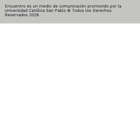
Encuentro es un medio de comunicación promovido por la
Universidad Católica San Pablo © Todos los Derechos
Reservados
2026