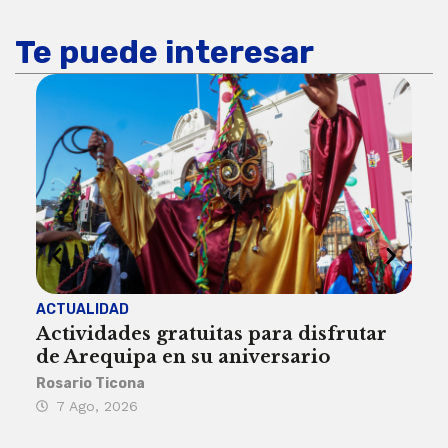
Te puede interesar
ACTUALIDAD
INST
Actividades gratuitas para disfrutar
Per
de Arequipa en su aniversario
no 
Rosario Ticona
Reda
7 Ago, 2026
7 