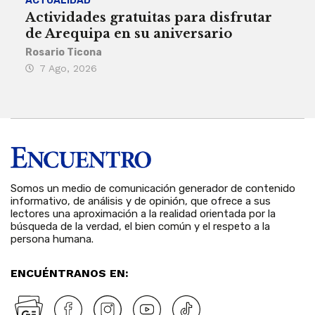
ACTUALIDAD
INST
Actividades gratuitas para disfrutar
Per
de Arequipa en su aniversario
no 
Rosario Ticona
Reda
7 Ago, 2026
7 
Somos un medio de comunicación generador de contenido
informativo, de análisis y de opinión, que ofrece a sus
lectores una aproximación a la realidad orientada por la
búsqueda de la verdad, el bien común y el respeto a la
persona humana.
ENCUÉNTRANOS EN: