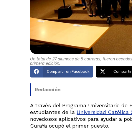
Un total de 27 alumnos de 5 carreras, fueron becados
primera edición.
Compartir en Facebook
Compartir
Redacción
A través del Programa Universitario de
estudiantes de la
Universidad Católica
novedosos aplicativos para ayudar a pob
CuraYa ocupó el primer puesto.