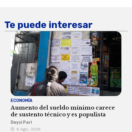
Te puede interesar
ECONOMÍA
ACT
Aumento del sueldo mínimo carece
¿Sa
de sustento técnico y es populista
sie
his
Deysi Pari
6 Ago, 2026
Rosa