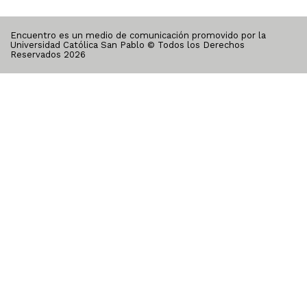
Encuentro es un medio de comunicación promovido por la
Universidad Católica San Pablo © Todos los Derechos
Reservados
2026