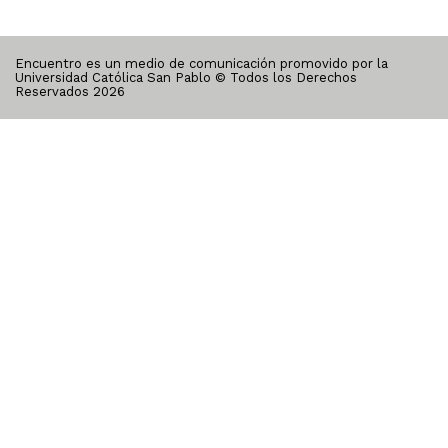
Encuentro es un medio de comunicación promovido por la
Universidad Católica San Pablo © Todos los Derechos
Reservados
2026