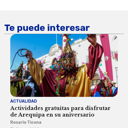
Te puede interesar
ACTUALIDAD
INST
Actividades gratuitas para disfrutar
Per
de Arequipa en su aniversario
no 
Rosario Ticona
Reda