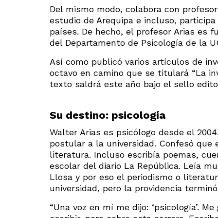
Del mismo modo, colabora con profesore
estudio de Arequipa e incluso, particip
países. De hecho, el profesor Arias es 
del Departamento de Psicología de la UC
Así como publicó varios artículos de inv
octavo en camino que se titulará “La in
texto saldrá este año bajo el sello edit
Su destino: psicología
Walter Arias es psicólogo desde el 2004
postular a la universidad. Confesó que e
literatura. Incluso escribía poemas, cu
escolar del diario La República. Leía m
Llosa y por eso el periodismo o literatu
universidad, pero la providencia terminó
“Una voz en mí me dijo: ‘psicología’. Me