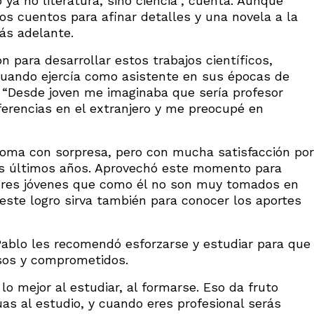
o ya no literatura, sino ciencia”, cuenta. Aunque
os cuentos para afinar detalles y una novela a la
ás adelante.
ron para desarrollar estos trabajos científicos,
uando ejercía como asistente en sus épocas de
n: “Desde joven me imaginaba que sería profesor
nferencias en el extranjero y me preocupé en
toma con sorpresa, pero con mucha satisfacción por
los últimos años. Aprovechó este momento para
dores jóvenes que como él no son muy tomados en
este logro sirva también para conocer los aportes
Pablo les recomendó esforzarse y estudiar para que
sos y comprometidos.
o mejor al estudiar, al formarse. Eso da fruto
úas al estudio, y cuando eres profesional serás