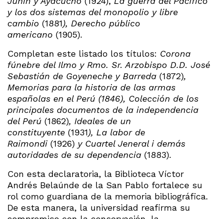
Junín y Ayacucho
(1924),
La guerra del Pacífico
y los dos sistemas del monopolio y libre
cambio
(1881
), Derecho público
americano
(1905).
Completan este listado los títulos:
Corona
fúnebre del Ilmo y Rmo. Sr. Arzobispo D.D. José
Sebastián de Goyeneche y Barreda
(1872)
,
Memorias para la historia de las armas
españolas en el Perú (1846), Colección de los
principales documentos de la independencia
del Perú
(1862)
, Ideales de un
constituyente
(1931
), La labor de
Raimondi
(1926)
y Cuartel Jeneral i demás
autoridades de su dependencia
(1883).
Con esta declaratoria, la Biblioteca Víctor
Andrés Belaúnde de la San Pablo fortalece su
rol como guardiana de la memoria bibliográfica.
De esta manera, la universidad reafirma su
compromiso con la conservación, la