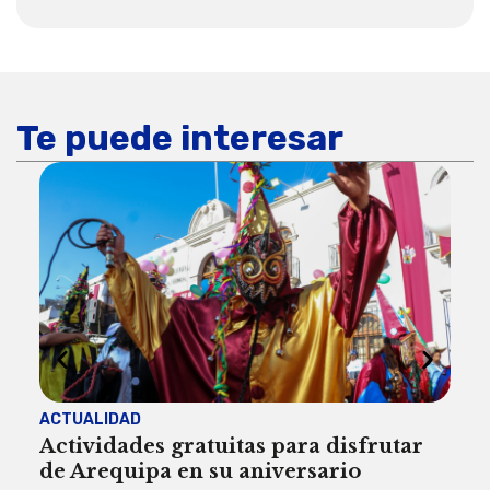
Te puede interesar
ACTUALIDAD
INST
Actividades gratuitas para disfrutar
Per
de Arequipa en su aniversario
no 