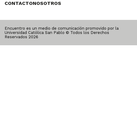
CONTACTO
NOSOTROS
Encuentro es un medio de comunicación promovido por la
Universidad Católica San Pablo © Todos los Derechos
Reservados
2026