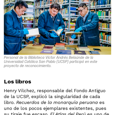
Personal de la Biblioteca Víctor Andrés Belaúnde de la
Universidad Católica San Pablo (UCSP) participó en este
proyecto de reconocimiento.
Los libros
Henry Vílchez, responsable del Fondo Antiguo
de la UCSP, explicó la singularidad de cada
libro.
Recuerdos de la monarquía peruana
es
uno de los pocos ejemplares existentes, pues
su tiraje fue escaso.
El Atlas del Perú
es uno de