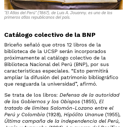
"El Atlas del Perú" (1867), de Luis A. Jouanny, es uno de los
primeros atlas republicanos del país.
Catálogo colectivo de la BNP
Briceño señaló que otros 12 libros de la
biblioteca de la UCSP serán incorporados
próximamente al catálogo colectivo de la
Biblioteca Nacional del Perú (BNP), por sus
características especiales. “Esto permitirá
ampliar la difusión del patrimonio bibliográfico
que resguarda la universidad”, afirmó.
Se trata de los libros:
Defensa de la autoridad
de los Gobiernos y los Obispos
(1855),
El
tratado de límites Salomón-Lozano entre el
Perú y Colombia
(1928)
, Hipólito Unanue
(1955)
,
Última campaña de la independencia del Perú,