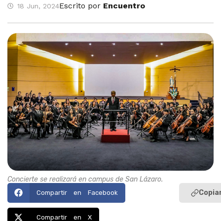
Escrito por
Encuentro
18 Jun, 2024
Concierte se realizará en campus de San Lázaro.
Copiar
Compartir en Facebook
Compartir en X