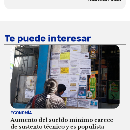
Te puede interesar
ECONOMÍA
ACT
Aumento del sueldo mínimo carece
¿Sa
de sustento técnico y es populista
sie