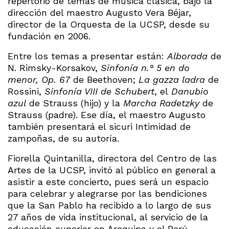
repertorio de temas de música clásica, bajo la
dirección del maestro Augusto Vera Béjar,
director de la Orquesta de la UCSP, desde su
fundación en 2006.
Entre los temas a presentar están:
Alborada
de
N. Rimsky-Korsakov,
Sinfonía n.° 5
en do
menor, Op. 67
de Beethoven;
La gazza ladra
de
Rossini,
Sinfonía VIII de Schubert
, el
Danubio
azul
de Strauss (hijo) y la
Marcha Radetzky
de
Strauss (padre). Ese día, el maestro Augusto
también presentará el sicuri Intimidad de
zampoñas, de su autoría.
Fiorella Quintanilla, directora del Centro de las
Artes de la UCSP, invitó al público en general a
asistir a este concierto, pues será un espacio
para celebrar y alegrarse por las bendiciones
que la San Pablo ha recibido a lo largo de sus
27 años de vida institucional, al servicio de la
educación superior en Arequipa y el Perú.