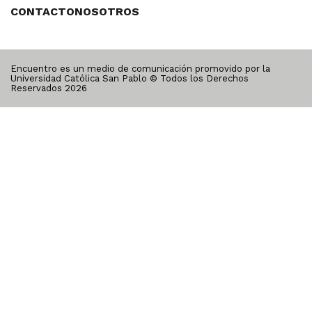
CONTACTO
NOSOTROS
Encuentro es un medio de comunicación promovido por la
Universidad Católica San Pablo © Todos los Derechos
Reservados
2026