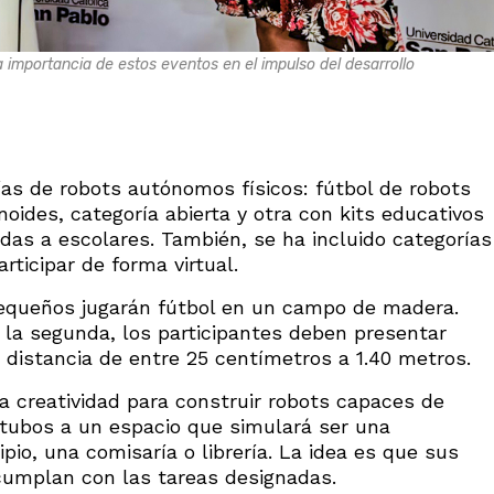
a importancia de estos eventos en el impulso del desarrollo
as de robots autónomos físicos: fútbol de robots
ides, categoría abierta y otra con kits educativos
das a escolares. También, se ha incluido categorías
ticipar de forma virtual.
pequeños jugarán fútbol en un campo de madera.
la segunda, los participantes deben presentar
 distancia de entre 25 centímetros a 1.40 metros.
la creatividad para construir robots capaces de
r tubos a un espacio que simulará ser una
io, una comisaría o librería. La idea es que sus
cumplan con las tareas designadas.