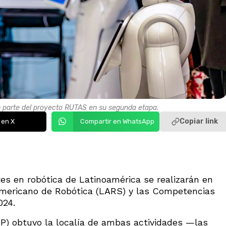
n parte del proyecto RUTAS en su segunda etapa.
Copiar link
 en X
Compartir en WhatsApp
s en robótica de Latinoamérica se realizarán en
americano de Robótica (LARS) y las Competencias
024.
P) obtuvo la localía de ambas actividades —las