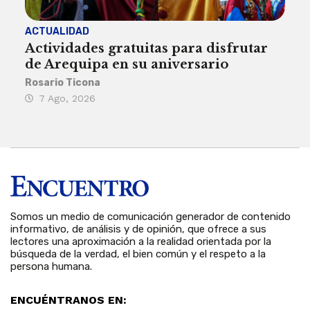
ACTUALIDAD
INST
Actividades gratuitas para disfrutar
Per
de Arequipa en su aniversario
no 
Rosario Ticona
Reda
7 Ago, 2026
7 
Somos un medio de comunicación generador de contenido
informativo, de análisis y de opinión, que ofrece a sus
lectores una aproximación a la realidad orientada por la
búsqueda de la verdad, el bien común y el respeto a la
persona humana.
ENCUÉNTRANOS EN: