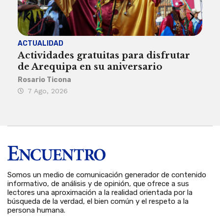
ACTUALIDAD
INST
Actividades gratuitas para disfrutar
Per
de Arequipa en su aniversario
no 
Rosario Ticona
Reda
7 Ago, 2026
7 
Somos un medio de comunicación generador de contenido
informativo, de análisis y de opinión, que ofrece a sus
lectores una aproximación a la realidad orientada por la
búsqueda de la verdad, el bien común y el respeto a la
persona humana.