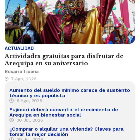
ACTUALIDAD
Actividades gratuitas para disfrutar de
Arequipa en su aniversario
Rosario Ticona
7 Ago, 2026
Aumento del sueldo mínimo carece de sustento
técnico y es populista
6 Ago, 2026
Fujimori deberá convertir el crecimiento de
Arequipa en bienestar social
30 Jul, 2026
¿Comprar o alquilar una vivienda? Claves para
tomar la mejor decisión
29 Jul, 2026