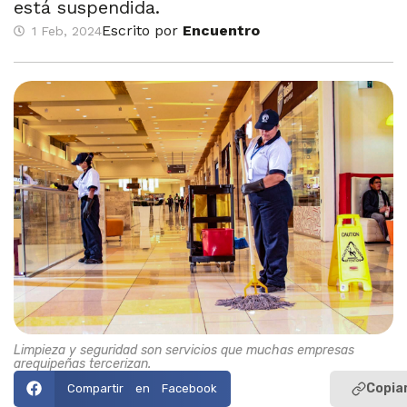
está suspendida.
Escrito por
Encuentro
1 Feb, 2024
Limpieza y seguridad son servicios que muchas empresas
arequipeñas tercerizan.
Copiar
Compartir en Facebook