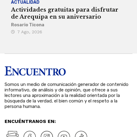
ACTUALIDAD
INST
Actividades gratuitas para disfrutar
Per
de Arequipa en su aniversario
no 
Rosario Ticona
Reda
7 Ago, 2026
7 
Somos un medio de comunicación generador de contenido
informativo, de análisis y de opinión, que ofrece a sus
lectores una aproximación a la realidad orientada por la
búsqueda de la verdad, el bien común y el respeto a la
persona humana.
ENCUÉNTRANOS EN: