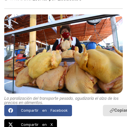
La paralización del transporte pesado, agudizaría el alza de los
precios en alimentos.
Copiar
Compartir en Facebook
Compartir en X