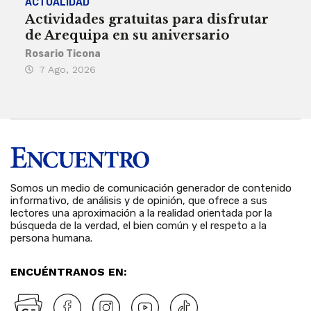
ACTUALIDAD
INST
Actividades gratuitas para disfrutar
Per
de Arequipa en su aniversario
no 
Rosario Ticona
Reda
7 Ago, 2026
7 
Somos un medio de comunicación generador de contenido
informativo, de análisis y de opinión, que ofrece a sus
lectores una aproximación a la realidad orientada por la
búsqueda de la verdad, el bien común y el respeto a la
persona humana.
ENCUÉNTRANOS EN: