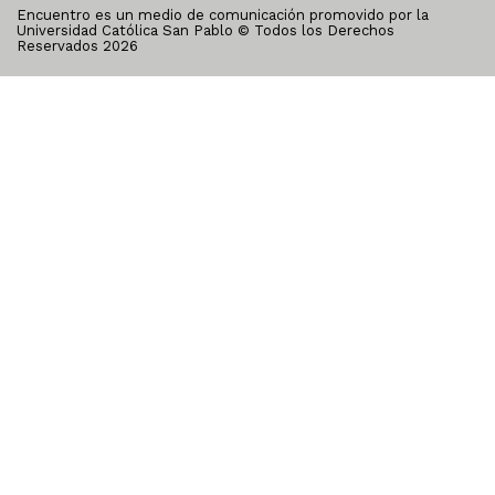
Encuentro es un medio de comunicación promovido por la
Universidad Católica San Pablo © Todos los Derechos
Reservados
2026