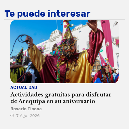
Te puede interesar
ACTUALIDAD
INST
Actividades gratuitas para disfrutar
Per
de Arequipa en su aniversario
no 
Rosario Ticona
Reda
7 Ago, 2026
7 