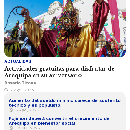
ACTUALIDAD
Actividades gratuitas para disfrutar de
Arequipa en su aniversario
Rosario Ticona
7 Ago, 2026
Aumento del sueldo mínimo carece de sustento
técnico y es populista
6 Ago, 2026
Fujimori deberá convertir el crecimiento de
Arequipa en bienestar social
30 Jul, 2026