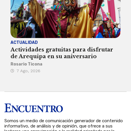
ACTUALIDAD
INST
Actividades gratuitas para disfrutar
Per
de Arequipa en su aniversario
no 
Rosario Ticona
Reda
7 Ago, 2026
7 
Somos un medio de comunicación generador de contenido
informativo, de análisis y de opinión, que ofrece a sus