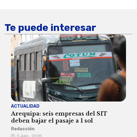
Te puede interesar
ACTUALIDAD
INST
Arequipa: seis empresas del SIT
FIL
deben bajar el pasaje a 1 sol
a A
Redacción
Reda
5 Ago, 2026
5 