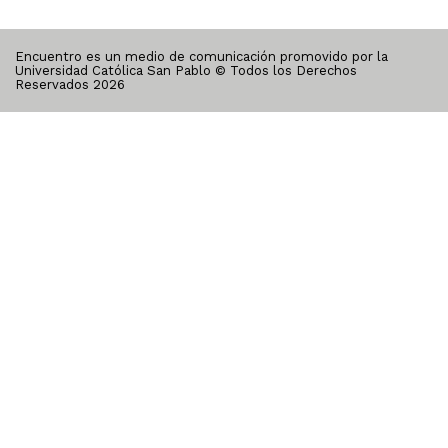
Encuentro es un medio de comunicación promovido por la
Universidad Católica San Pablo © Todos los Derechos
Reservados
2026