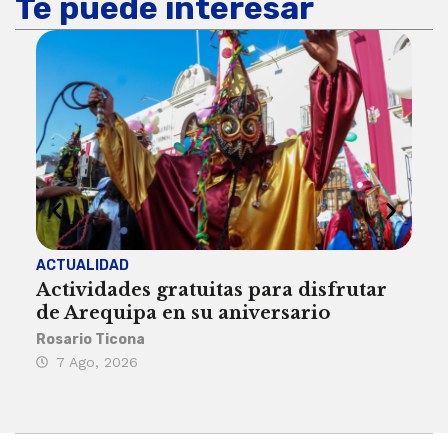
Te puede interesar
ACTUALIDAD
INST
Actividades gratuitas para disfrutar
Per
de Arequipa en su aniversario
no 
Rosario Ticona
Reda
7 Ago, 2026
7 