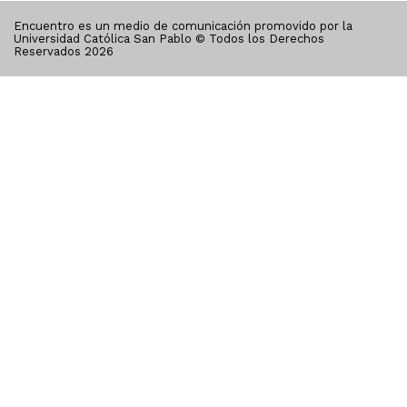
Encuentro es un medio de comunicación promovido por la
Universidad Católica San Pablo © Todos los Derechos
Reservados
2026