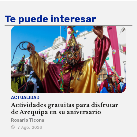
Te puede interesar
ACTUALIDAD
INST
Actividades gratuitas para disfrutar
Per
de Arequipa en su aniversario
no 
Rosario Ticona
Reda
7 Ago, 2026
7 