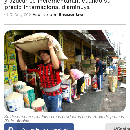
y azúcar se incrementarán, cuando su
precio internacional disminuya
Escrito por
Encuentro
7 Oct, 2021
Se desconoce si incluirán más productos en la franja de precios.
(Foto: Andina)
Copiar
Compartir en Facebook