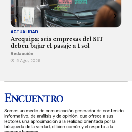
ACTUALIDAD
INST
Arequipa: seis empresas del SIT
FIL
deben bajar el pasaje a 1 sol
a A
Redacción
Reda
5 Ago, 2026
5 
Somos un medio de comunicación generador de contenido
informativo, de análisis y de opinión, que ofrece a sus
lectores una aproximación a la realidad orientada por la
búsqueda de la verdad, el bien común y el respeto a la