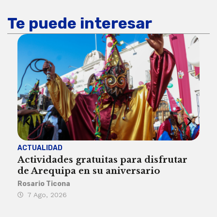
Te puede interesar
ACTUALIDAD
INST
Actividades gratuitas para disfrutar
Per
de Arequipa en su aniversario
no 
Rosario Ticona
Reda
7 Ago, 2026
7 