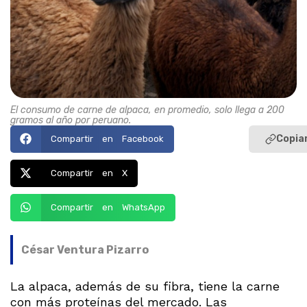
El consumo de carne de alpaca, en promedio, solo llega a 200
gramos al año por peruano.
Copiar
Compartir en Facebook
Compartir en X
Compartir en WhatsApp
César Ventura Pizarro
La alpaca, además de su fibra, tiene la carne
con más proteínas del mercado. Las