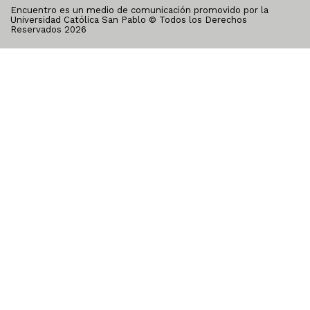
Encuentro es un medio de comunicación promovido por la
Universidad Católica San Pablo © Todos los Derechos
Reservados
2026