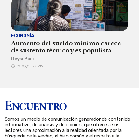
ECONOMÍA
ACT
Aumento del sueldo mínimo carece
¿Sa
de sustento técnico y es populista
sie
his
Deysi Pari
6 Ago, 2026
Rosa
6 
Somos un medio de comunicación generador de contenido
informativo, de análisis y de opinión, que ofrece a sus
lectores una aproximación a la realidad orientada por la
búsqueda de la verdad, el bien común y el respeto a la