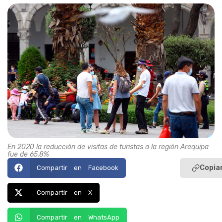
En 2020 la reducción de visitas de turistas a la región Arequipa
fue de 65.8%
Copiar
Compartir en Facebook
Compartir en X
Compartir en WhatsApp