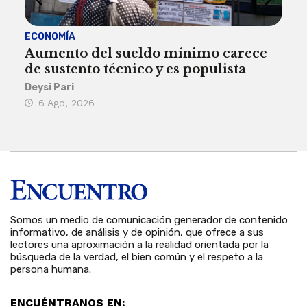
ECONOMÍA
ACT
Aumento del sueldo mínimo carece
¿Sa
de sustento técnico y es populista
sie
his
Deysi Pari
6 Ago, 2026
Rosa
6 
Somos un medio de comunicación generador de contenido
informativo, de análisis y de opinión, que ofrece a sus
lectores una aproximación a la realidad orientada por la
búsqueda de la verdad, el bien común y el respeto a la
persona humana.
ENCUÉNTRANOS EN: