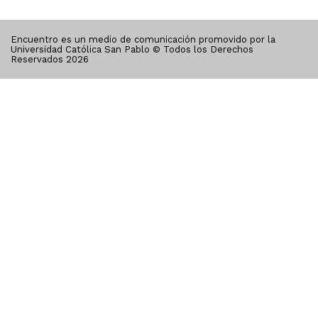
Encuentro es un medio de comunicación promovido por la
Universidad Católica San Pablo © Todos los Derechos
Reservados
2026