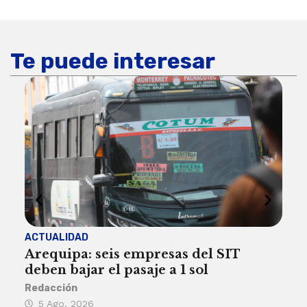
Te puede interesar
ACTUALIDAD
INST
Arequipa: seis empresas del SIT
FIL
deben bajar el pasaje a 1 sol
a A
Redacción
Reda
5 Ago, 2026
5 