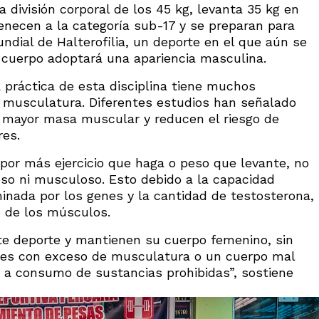
 división corporal de los 45 kg, levanta 35 kg en
enecen a la categoría sub-17 y se preparan para
dial de Halterofilia, un deporte en el que aún se
u cuerpo adoptará una apariencia masculina.
a práctica de esta disciplina tiene muchos
a musculatura. Diferentes estudios han señalado
a mayor masa muscular y reducen el riesgo de
res.
 por más ejercicio que haga o peso que levante, no
oso ni musculoso. Esto debido a la capacidad
nada por los genes y la cantidad de testosterona,
o de los músculos.
te deporte y mantienen su cuerpo femenino, sin
eres con exceso de musculatura o un cuerpo mal
o a consumo de sustancias prohibidas”, sostiene