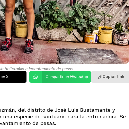
la halterofilia o levantamiento de pesas
Copiar link
 en X
Compartir en WhatsApp
uzmán, del distrito de José Luis Bustamante y
 en una especie de santuario para la entrenadora. Se
levantamiento de pesas.