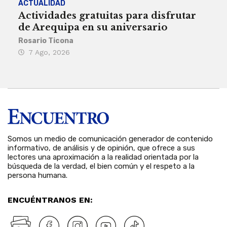
ACTUALIDAD
INST
Actividades gratuitas para disfrutar
Per
de Arequipa en su aniversario
no 
Rosario Ticona
Reda
7 Ago, 2026
7 
Somos un medio de comunicación generador de contenido
informativo, de análisis y de opinión, que ofrece a sus
lectores una aproximación a la realidad orientada por la
búsqueda de la verdad, el bien común y el respeto a la
persona humana.
ENCUÉNTRANOS EN: