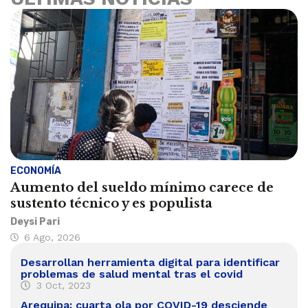
ECONOMÍA
Aumento del sueldo mínimo carece de
sustento técnico y es populista
Deysi Pari
6 Ago, 2026
Desarrollan herramienta digital para identificar
problemas de salud mental tras el covid
3 Oct, 2023
Arequipa: cuarta ola por COVID-19 desciende