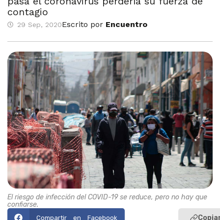
pasa el coronavirus perdería su fuerza de
contagio
Escrito por
Encuentro
29 Sep, 2020
El riesgo de infección del COVID-19 se reduce, pero no hay que
confiarse.
Copiar
Compartir en Facebook