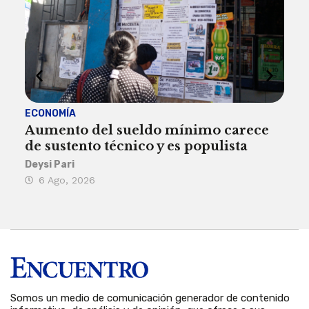
ECONOMÍA
ACT
Aumento del sueldo mínimo carece
¿Sa
de sustento técnico y es populista
sie
his
Deysi Pari
6 Ago, 2026
Rosa
6 
Somos un medio de comunicación generador de contenido