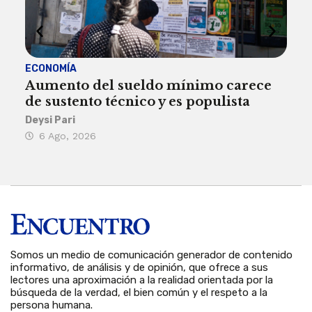
ECONOMÍA
ACT
Aumento del sueldo mínimo carece
¿Sa
de sustento técnico y es populista
sie
his
Deysi Pari
6 Ago, 2026
Rosa
6 
Somos un medio de comunicación generador de contenido
informativo, de análisis y de opinión, que ofrece a sus
lectores una aproximación a la realidad orientada por la
búsqueda de la verdad, el bien común y el respeto a la
persona humana.