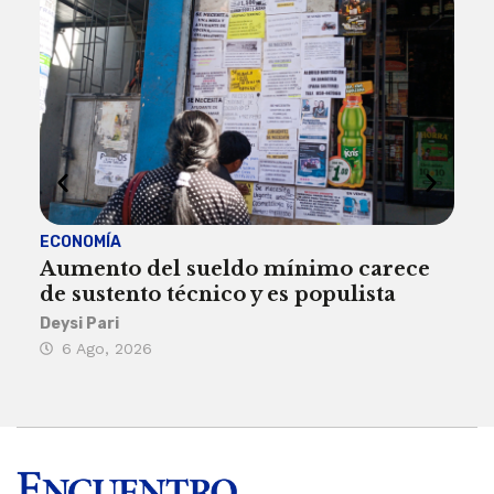
ECONOMÍA
ACT
Aumento del sueldo mínimo carece
¿Sa
de sustento técnico y es populista
sie
his
Deysi Pari
6 Ago, 2026
Rosa
6 