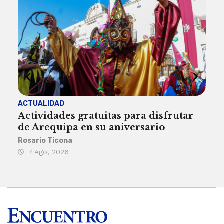
ACTUALIDAD
INST
Actividades gratuitas para disfrutar
Per
de Arequipa en su aniversario
no 
Rosario Ticona
Reda
7 Ago, 2026
7 