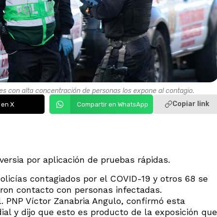
res con alta concentración de personas los expone al contagio.
Copiar link
 en X
Compartir en WhatsApp
versia por aplicación de pruebas rápidas.
licías contagiados por el COVID-19 y otros 68 se
ron contacto con personas infectadas.
ral. PNP Víctor Zanabria Angulo, confirmó esta
ial y dijo que esto es producto de la exposición que