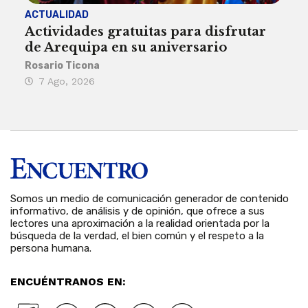
ACTUALIDAD
INST
Actividades gratuitas para disfrutar
Per
de Arequipa en su aniversario
no 
Rosario Ticona
Reda
7 Ago, 2026
7 
Somos un medio de comunicación generador de contenido
informativo, de análisis y de opinión, que ofrece a sus
lectores una aproximación a la realidad orientada por la
búsqueda de la verdad, el bien común y el respeto a la
persona humana.
ENCUÉNTRANOS EN: