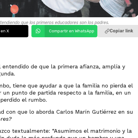
tendiendo que los primeros educadores son los padres.
Copiar link
 en X
Compartir en WhatsApp
entendido de que la primera afianza, amplía y
gunda.
bo, tiene que ayudar a que la familia no pierda el
 un punto de partida respecto a la familia, en un
 perdido el rumbo.
ad con que lo aborda Carlos Marín Gutiérrez en su
ores?
uzco textualmente: “Asumimos el matrimonio y la
sin duda la más profunda que un hombre y una