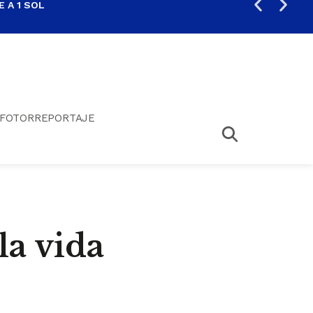
 A 1 SOL
FIL
FOTORREPORTAJE
la vida