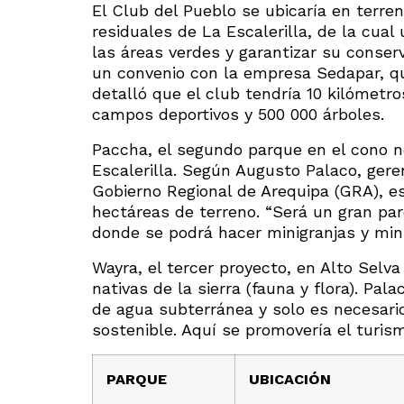
El Club del Pueblo se ubicaría en terre
residuales de La Escalerilla, de la cual u
las áreas verdes y garantizar su conserv
un convenio con la empresa Sedapar, qu
detalló que el club tendría 10 kilómetros
campos deportivos y 500 000 árboles.
Paccha, el segundo parque en el cono n
Escalerilla. Según Augusto Palaco, gere
Gobierno Regional de Arequipa (GRA), es
hectáreas de terreno. “Será un gran pa
donde se podrá hacer minigranjas y mini
Wayra, el tercer proyecto, en Alto Selv
nativas de la sierra (fauna y flora). Pal
de agua subterránea y solo es necesari
sostenible. Aquí se promovería el turism
PARQUE
UBICACIÓN