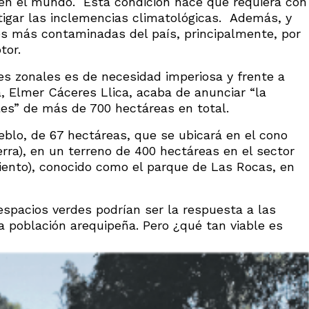
 en el mundo. Esta condición hace que requiera con
tigar las inclemencias climatológicas. Además, y
des más contaminadas del país, principalmente, por
tor.
es zonales es de necesidad imperiosa y frente a
a, Elmer Cáceres Llica, acaba de anunciar “la
les” de más de 700 hectáreas en total.
eblo, de 67 hectáreas, que se ubicará en el cono
erra), en un terreno de 400 hectáreas en el sector
viento), conocido como el parque de Las Rocas, en
pacios verdes podrían ser la respuesta a las
a población arequipeña. Pero ¿qué tan viable es