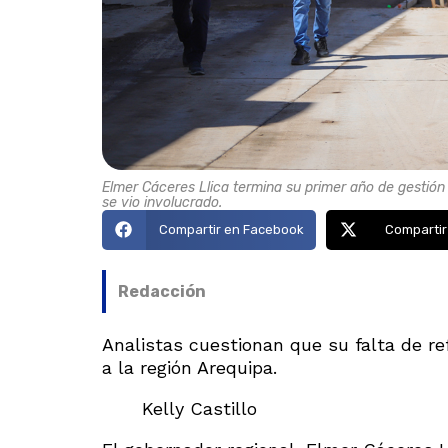
Elmer Cáceres Llica termina su primer año de gestión
se vio involucrado.
Compartir en Facebook
Compartir
Redacción
Analistas cuestionan que su falta de ref
a la región Arequipa.
Kelly Castillo