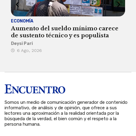
ECONOMÍA
ACT
Aumento del sueldo mínimo carece
¿Sa
de sustento técnico y es populista
sie
his
Deysi Pari
6 Ago, 2026
Rosa
6 
Somos un medio de comunicación generador de contenido
informativo, de análisis y de opinión, que ofrece a sus
lectores una aproximación a la realidad orientada por la
búsqueda de la verdad, el bien común y el respeto a la
persona humana.