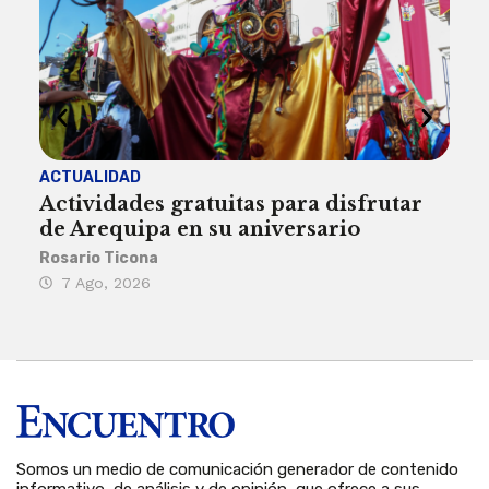
ACTUALIDAD
INST
Actividades gratuitas para disfrutar
Per
de Arequipa en su aniversario
no 
Rosario Ticona
Reda
7 Ago, 2026
7 
Somos un medio de comunicación generador de contenido
informativo, de análisis y de opinión, que ofrece a sus