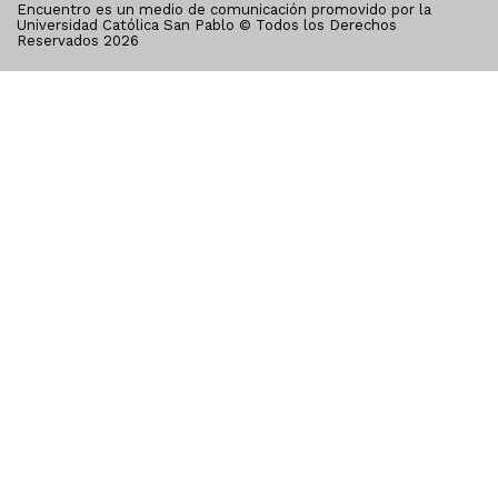
Encuentro es un medio de comunicación promovido por la
Universidad Católica San Pablo © Todos los Derechos
Reservados
2026