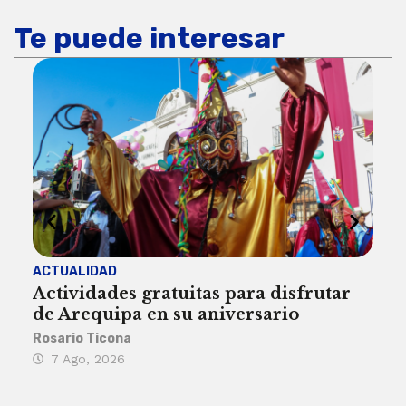
Te puede interesar
ACTUALIDAD
INST
Actividades gratuitas para disfrutar
Per
de Arequipa en su aniversario
no 
Rosario Ticona
Reda
7 Ago, 2026
7 