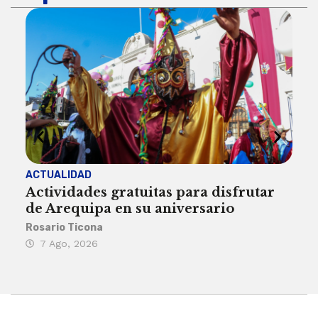
ACTUALIDAD
INST
Actividades gratuitas para disfrutar
Per
de Arequipa en su aniversario
no 
Rosario Ticona
Reda
7 Ago, 2026
7 