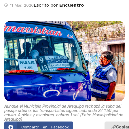
Escrito por
Encuentro
11 Mar, 2026
Aunque el Municipio Provincial de Arequipa rechazó la suba del
pasaje urbano, los transportistas siguen cobrando S/ 1.50 por
adulto. A niños y escolares, cobran 1 sol. (Foto: Municipalidad de
Arequipa)
Copiar
Compartir en Facebook