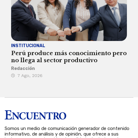
INSTITUCIONAL
ECO
Perú produce más conocimiento pero
Aum
no llega al sector productivo
de 
Redacción
Deys
7 Ago, 2026
6 
Somos un medio de comunicación generador de contenido
informativo, de análisis y de opinión, que ofrece a sus