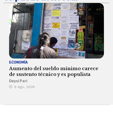
ECONOMÍA
ACT
Aumento del sueldo mínimo carece
¿Sa
de sustento técnico y es populista
sie
his
Deysi Pari
6 Ago, 2026
Rosa
6 