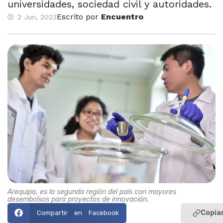
universidades, sociedad civil y autoridades.
Escrito por
Encuentro
2 Jun, 2023
Arequipa, es la segunda región del país con mayores
desembolsos para proyectos de innovación.
Copiar
Compartir en Facebook