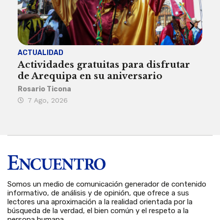
ACTUALIDAD
INST
Actividades gratuitas para disfrutar
Per
de Arequipa en su aniversario
no 
Rosario Ticona
Reda
7 Ago, 2026
7 
Somos un medio de comunicación generador de contenido
informativo, de análisis y de opinión, que ofrece a sus
lectores una aproximación a la realidad orientada por la
búsqueda de la verdad, el bien común y el respeto a la
persona humana.