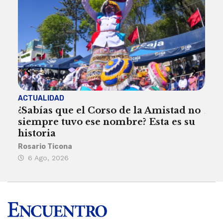
ACTUALIDAD
ACT
¿Sabías que el Corso de la Amistad no
Are
siempre tuvo ese nombre? Esta es su
deb
historia
Reda
Rosario Ticona
5 
6 Ago, 2026